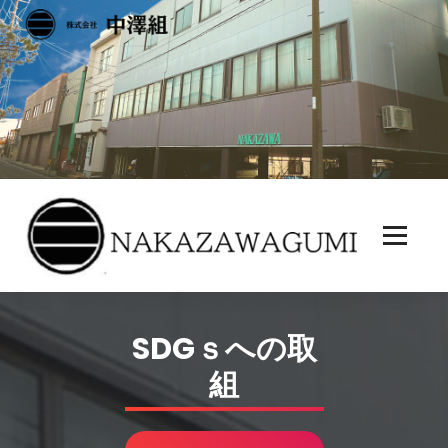
コ
ン
テ
ン
ツ
へ
ス
キ
ッ
プ
SDGｓへの取
組